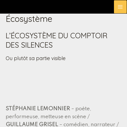
Aller
M
au
Écosystème
contenu
M
L’ÉCOSYSTÈME DU COMPTOIR
DES SILENCES
Ou plutôt sa partie visible
STÉPHANIE LEMONNIER
– poète,
performeuse, metteuse en scène /
GUILLAUME GRISEL
– comédien, narrateur /