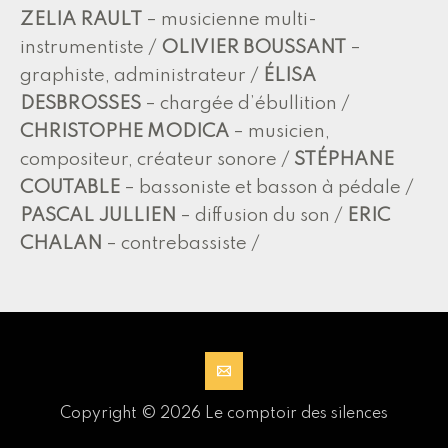
ZELIA RAULT
– musicienne multi-
instrumentiste /
OLIVIER BOUSSANT
–
graphiste, administrateur /
ÉLISA
DESBROSSES
– chargée d’ébullition /
CHRISTOPHE MODICA
– musicien,
compositeur, créateur sonore /
STÉPHANE
COUTABLE
– bassoniste et basson à pédale /
PASCAL JULLIEN
– diffusion du son /
ERIC
CHALAN
– contrebassiste /
Copyright © 2026 Le comptoir des silences