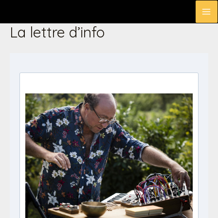
Aller
M
au
La lettre d’info
contenu
M